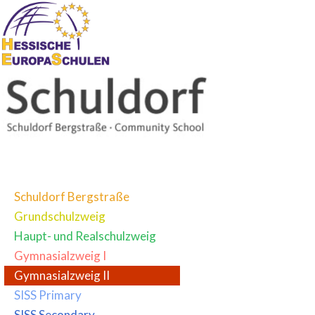
Schuldorf Bergstraße
Grundschulzweig
Haupt- und Realschulzweig
Gymnasialzweig I
Gymnasialzweig II
SISS Primary
SISS Secondary