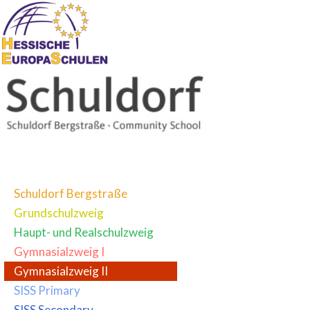
Schuldorf Bergstraße
Grundschulzweig
Haupt- und Realschulzweig
Gymnasialzweig I
Gymnasialzweig II
SISS Primary
SISS Secondary