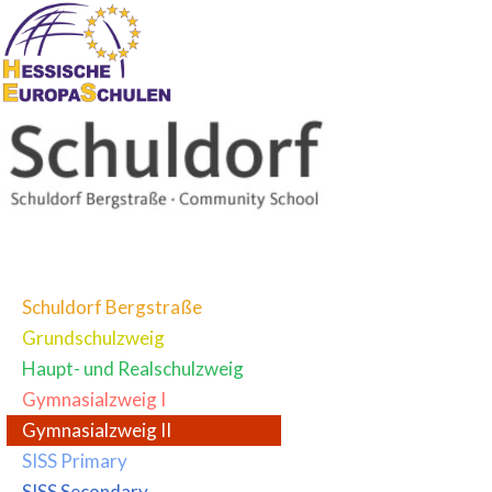
Schuldorf Bergstraße
Grundschulzweig
Haupt- und Realschulzweig
Gymnasialzweig I
Gymnasialzweig II
SISS Primary
SISS Secondary