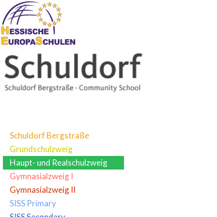
Schuldorf Bergstraße
Grundschulzweig
Haupt- und Realschulzweig
Gymnasialzweig I
Gymnasialzweig II
SISS Primary
SISS Secondary