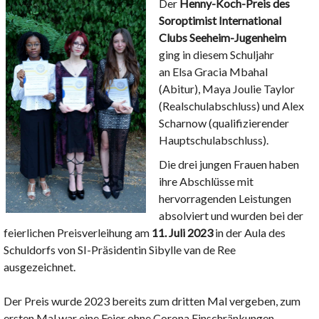
Der
Henny-Koch-Preis des
Soroptimist International
Clubs Seeheim-Jugenheim
ging in diesem Schuljahr
an Elsa Gracia Mbahal
(Abitur), Maya Joulie Taylor
(Realschulabschluss) und Alex
Scharnow (qualifizierender
Hauptschulabschluss).
Die drei jungen Frauen haben
ihre Abschlüsse mit
hervorragenden Leistungen
absolviert und wurden bei der
feierlichen Preisverleihung am
11. Juli 2023
in der Aula des
Schuldorfs von SI-Präsidentin Sibylle van de Ree
ausgezeichnet.
Der Preis wurde 2023 bereits zum dritten Mal vergeben, zum
ersten Mal war eine Feier ohne Corona Einschränkungen