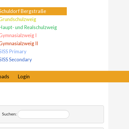
Schuldorf Bergstraße
Grundschulzweig
Haupt- und Realschulzweig
Gymnasialzweig I
Gymnasialzweig II
SISS Primary
SISS Secondary
oads
Login
Suchen: