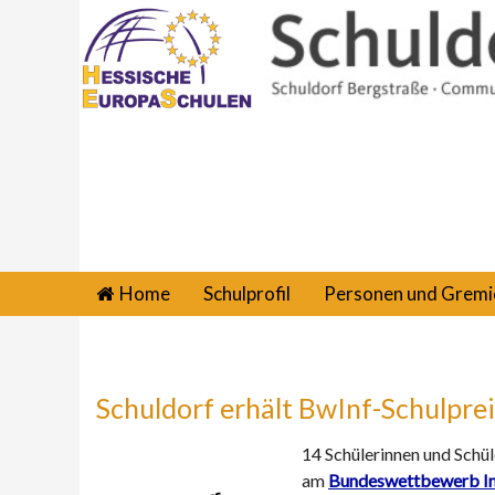
Home
Schulprofil
Personen und Gremi
Schuldorf erhält BwInf-Schulprei
14 Schülerinnen und Schü
am
Bundeswettbewerb In