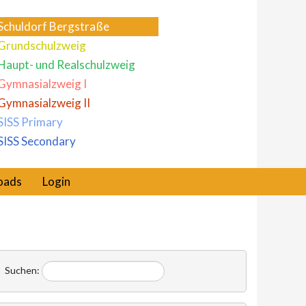
Schuldorf Bergstraße
Grundschulzweig
Haupt- und Realschulzweig
Gymnasialzweig I
Gymnasialzweig II
SISS Primary
SISS Secondary
oads
Login
Suchen: