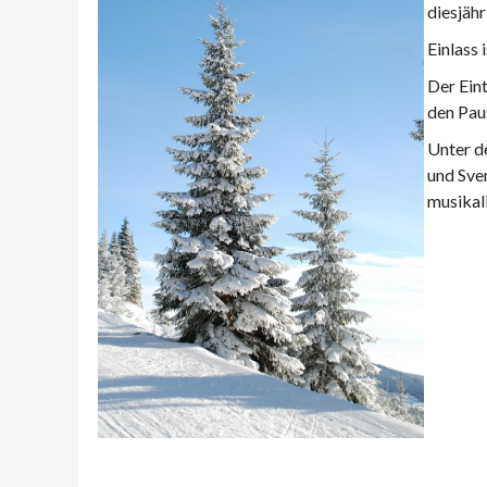
diesjähr
Einlass
Der Eint
den Pau
Unter d
und Sve
musikal