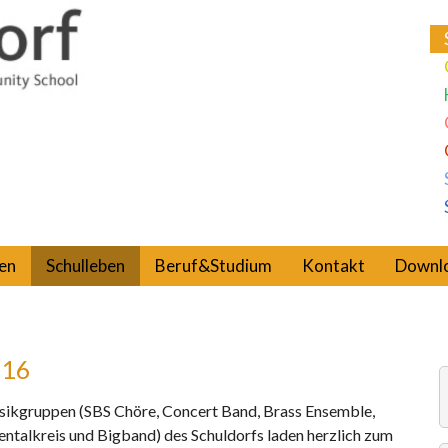
en
Schulleben
Beruf&Studium
Kontakt
Downl
016
sikgruppen (SBS Chöre, Concert Band, Brass Ensemble,
entalkreis und Bigband) des Schuldorfs laden herzlich zum